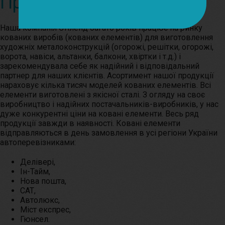
Про компанію
Наша компанія Стіленд багато років працює на ринку
кованих виробів (кованих елементів) для виготовлення
художніх металоконструкцій (огорожі, решітки, огорожі,
ворота, навіси, альтанки, балкони, хвіртки і т.д.) і
зарекомендувала себе як надійний і відповідальний
партнер для наших
клієнтів.
Асортимент нашої продукції
нараховує кілька тисяч моделей кованих елементів.
Всі
елементи виготовлені з якісної сталі.
З огляду на своє
виробництво і надійних постачальників-виробників, у нас
дуже конкурентні ціни на ковані елементи.
Весь ряд
продукції завжди в наявності.
Ковані елементи
відправляються в день замовлення в усі регіони України
автоперевізниками:
Делівері,
Ін-Тайм,
Нова пошта,
САТ,
Автолюкс,
Міст експрес,
Гюнсел.