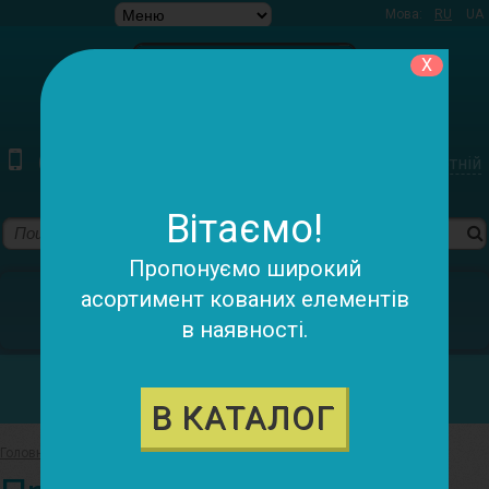
Мова:
RU
UA
X
(097) 220-79-78 (095) 055-98-05
Зворотній
дзвінок
Вітаємо!
Пропонуємо широкий
У кошику:
асортимент кованих елементів
в наявності.
0 товарів - 0.00 грн.
Категорії
В КАТАЛОГ
Головна
>
Про компанію