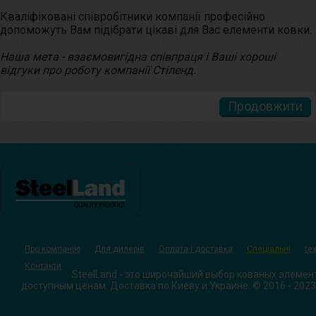
Кваліфіковані співробітники компанії професійно
допоможуть Вам підібрати цікаві для Вас елементи ковки.
Наша мета - взаємовигідна співпраця і Ваші хороші
відгуки про роботу компанії Стіленд.
Продовжити
Про компанію
Для дилерів
Оплата і доставка
Спеціальні
tex
Контакти
SteelLand - это широчайший выбор кованых элемен
доступным ценам. Доставка по Киеву и Украине. © 2016 - 2023