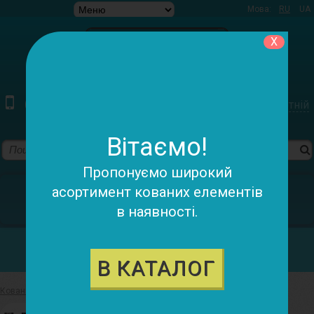
Мова:
RU
UA
X
(097) 220-79-78 (095) 055-98-05
Зворотній
дзвінок
Вітаємо!
Пропонуємо широкий
У кошику:
асортимент кованих елементів
в наявності.
0 товарів - 0.00 грн.
Категорії
В КАТАЛОГ
Ковані елементи
>
Труби кручені