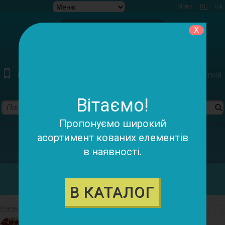
Мова:
RU
UA
X
(097) 220-79-78 (095) 055-98-05
Зворотній
дзвінок
Вітаємо!
Пропонуємо широкий
У кошику:
асортимент кованих елементів
в наявності.
0 товарів - 0.00 грн.
Категорії
В КАТАЛОГ
Ковані елементи
>
Троянди, рози