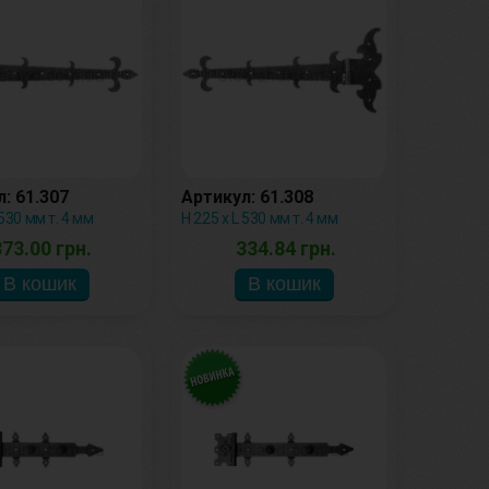
: 61.307
Артикул: 61.308
 530 мм т. 4 мм
Н 225 х L 530 мм т. 4 мм
373.00 грн.
334.84 грн.