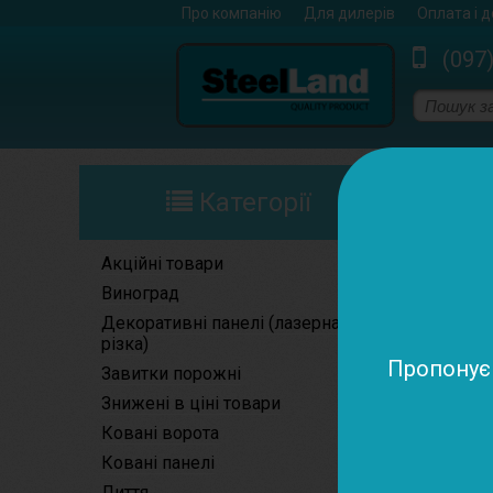
Про компанію
Для дилерів
Оплата і 
(097
Ковані елем
Категорії
Акційні товари
Виноград
Декоративні панелі (лазерна
різка)
Пропонуєм
Завитки порожні
Знижені в ціні товари
Ковані ворота
Ковані панелі
Лиття