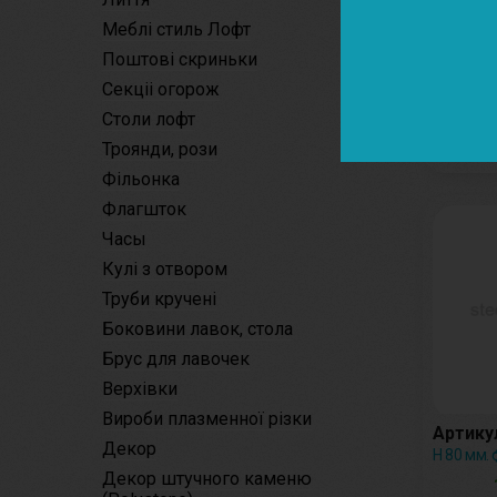
Меблі стиль Лофт
Артику
Поштові скриньки
Н 110 мм.
Секціі огорож
Столи лофт
Троянди, рози
Фільонка
Флагшток
Часы
Кулі з отвором
Труби кручені
Боковини лавок, стола
Брус для лавочек
Верхівки
Вироби плазменної різки
Артикул
Декор
Н 80 мм. 
Декор штучного каменю