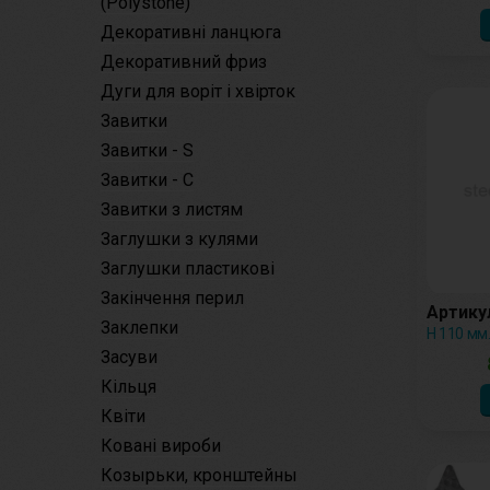
(Polystone)
Декоративні ланцюга
Декоративний фриз
Дуги для воріт і хвірток
Завитки
Завитки - S
Завитки - С
Завитки з листям
Заглушки з кулями
Заглушки пластикові
Закінчення перил
Артикул
Заклепки
Н 110 мм.
Засуви
Кільця
Квіти
Ковані вироби
Козырьки, кронштейны