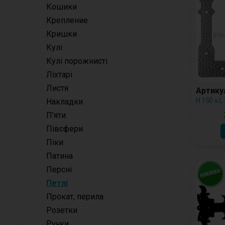
Кошики
Крепление
Кришки
Кулі
Кулі порожнисті
Ліхтарі
Листя
Артикул
Н 150 х L
Накладки
П'яти
Півсфери
Піки
Патина
Персні
Петлі
Прокат, перила
Розетки
Ручки