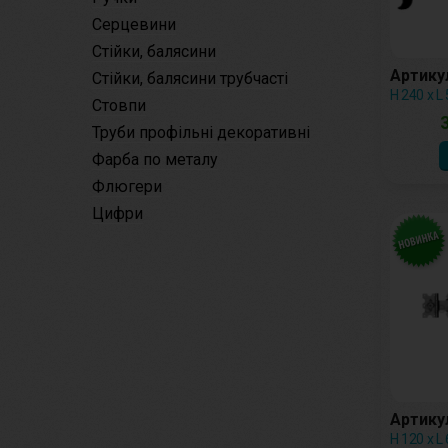
Серцевини
Стійки, балясини
Артикул
Стійки, балясини трубчасті
Н 240 х L
Стовпи
3
Труби профільні декоративні
Фарба по металу
Флюгери
Цифри
Артикул
Н 120 х L