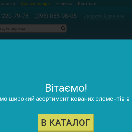
доставка
Акційні товари
Новинки
Контакти
) 220-79-78 (095) 055-98-05
Зворотній дзвінок
енти
>
Петлі
Петлі
Сортува
Показувати:
Вітаємо!
о широкий асортимент кованих елементів в н
В КАТАЛОГ