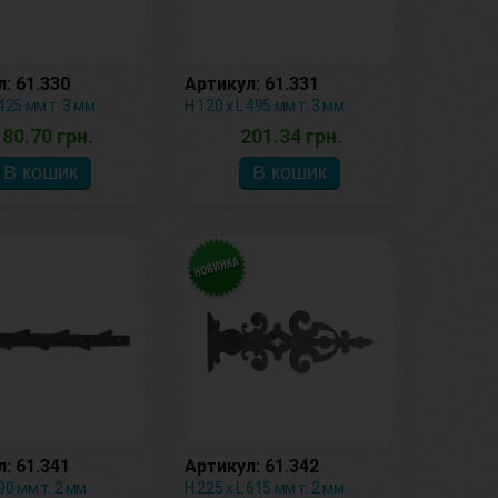
: 61.330
Артикул: 61.331
 425 мм т. 3 мм
Н 120 х L 495 мм т. 3 мм
180.70 грн.
201.34 грн.
: 61.341
Артикул: 61.342
490 мм т. 2 мм
Н 225 х L 615 мм т. 2 мм