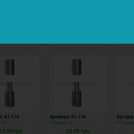
л: 34000
Артикул: 34000
Артикул
 ¢ 22 мм
Н 150 мм. ¢ 28 мм
100x40 
55.18 грн.
99.78 грн.
: 61.114
Артикул: 61.116
Артикул
¢ 14
Н 90 мм. ¢ 16
Н 70 мм ¢
18.68 грн.
23.88 грн.