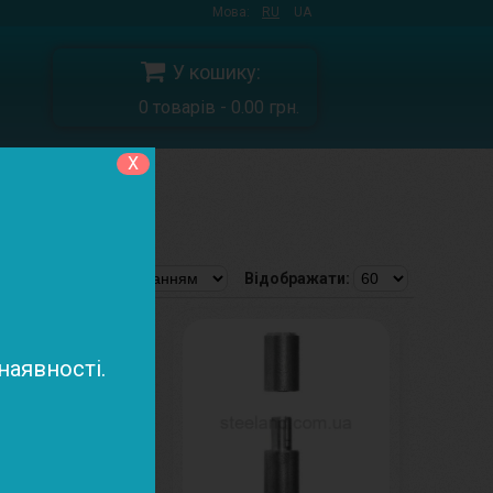
Мова:
RU
UA
У кошику:
0 товарів - 0.00 грн.
X
ння
Відображати:
аявності.