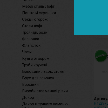
Меблі стиль Лофт
Артикул
Поштові скриньки
H 30 x L 
Секціі огорож
Столи лофт
Троянди, рози
Фільонка
Флагшток
Часы
Кулі з отвором
Труби кручені
Боковини лавок, стола
Брус для лавочек
Верхівки
Вироби плазменної різки
Декор
Артикул
H 1225 х 
Декор штучного каменю