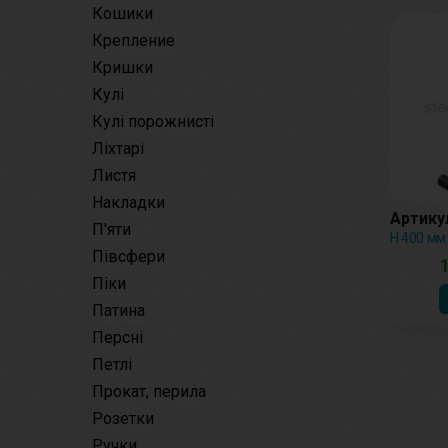
Кошики
Крепление
Кришки
Кулі
Кулі порожнисті
Ліхтарі
Листя
Накладки
Артикул
П'яти
H 400 мм
Півсфери
1
Піки
Патина
Персні
Петлі
Прокат, перила
Розетки
Ручки