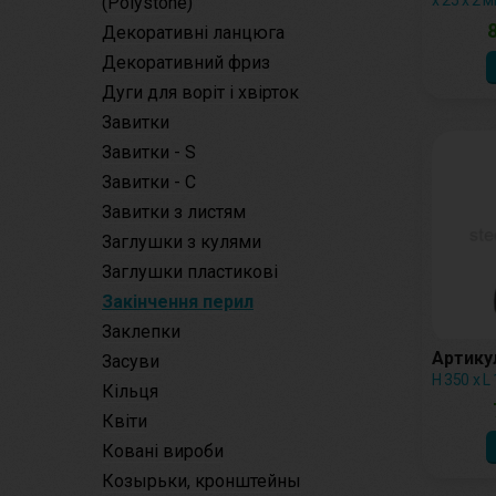
х 25 х 2 
(Polystone)
8
Декоративні ланцюга
Декоративний фриз
Дуги для воріт і хвірток
Завитки
Завитки - S
Завитки - С
Завитки з листям
Заглушки з кулями
Заглушки пластикові
Закінчення перил
Заклепки
Артикул
Засуви
H 350 x L
Кільця
Квіти
Ковані вироби
Козырьки, кронштейны