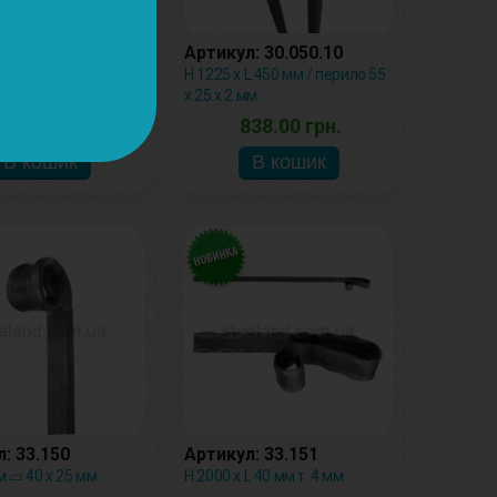
: 30.050.02
Артикул: 30.050.10
L 770 мм / перило 55
H 1225 х L 450 мм / перило 55
мм
х 25 х 2 мм
731.32 грн.
838.00 грн.
: 33.150
Артикул: 33.151
м ▭ 40 х 25 мм
H 2000 x L 40 мм т. 4 мм