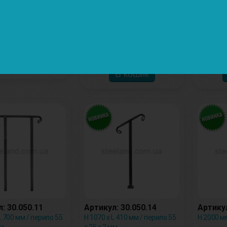
: 30.031.02
Артикул: 30.050.01
Артикул
62 мм
H 350 х L 350 мм / перило 55 х
H 1025 х 
25 х 2 мм
х 25 х 2 
62.98 грн.
343.96 грн.
: 30.050.11
Артикул: 30.050.14
Артикул
L 700 мм / перило 55
H 1070 х L 410 мм / перило 55
H 2000 м