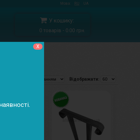
Мова:
RU
UA
У кошику:
0 товарів - 0.00 грн.
X
ння
Відображати:
аявності.