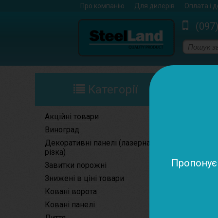
Про компанію
Для дилерів
Оплата і 
(097
Ковані елем
Категорії
Акційні товари
Виноград
Декоративні панелі (лазерна
різка)
Пропонуєм
Завитки порожні
Знижені в ціні товари
Ковані ворота
Ковані панелі
Лиття