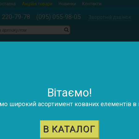
доставка
Акційні товари
Новинки
Контакти
) 220-79-78 (095) 055-98-05
Зворотній дзвінок
енти
>
Закінчення перил
Закінчення перил
Сортува
Показувати:
Вітаємо!
о широкий асортимент кованих елементів в н
В КАТАЛОГ