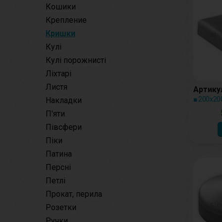
Кошики
Крепление
Кришки
Кулі
Кулі порожнисті
Ліхтарі
Листя
Артикул
■ 200х20
Накладки
П'яти
Півсфери
Піки
Патина
Персні
Петлі
Прокат, перила
Розетки
Ручки