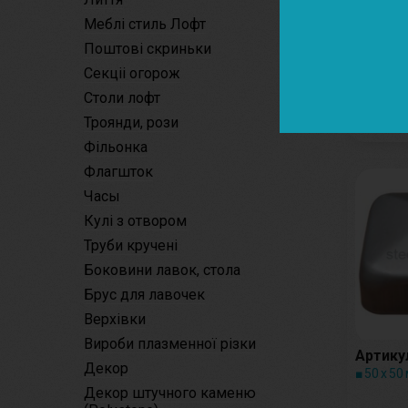
Меблі стиль Лофт
Артикул
Поштові скриньки
■ 30 х 30
Секціі огорож
Столи лофт
Троянди, рози
Фільонка
Флагшток
Часы
Кулі з отвором
Труби кручені
Боковини лавок, стола
Брус для лавочек
Верхівки
Вироби плазменної різки
Артикул
Декор
■ 50 х 50
Декор штучного каменю