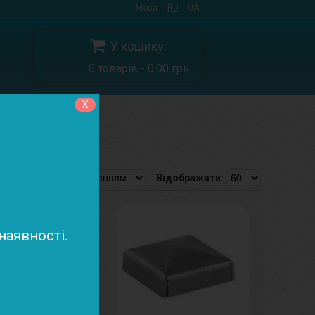
Мова:
RU
UA
У кошику:
0 товарів - 0.00 грн.
X
ння
Відображати:
аявності.