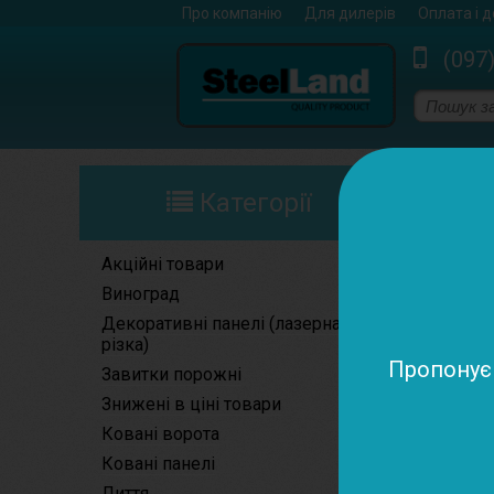
Про компанію
Для дилерів
Оплата і 
(097
Ковані елем
Категорії
Акційні товари
Виноград
Декоративні панелі (лазерна
різка)
Пропонуєм
Завитки порожні
Знижені в ціні товари
Ковані ворота
Ковані панелі
Лиття