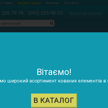
доставка
Акційні товари
Новинки
Контакти
) 220-79-78 (095) 055-98-05
Зворотній дзвінок
енти
>
Кришки
Кришки
Сортува
Показувати:
Вітаємо!
о широкий асортимент кованих елементів в н
В КАТАЛОГ