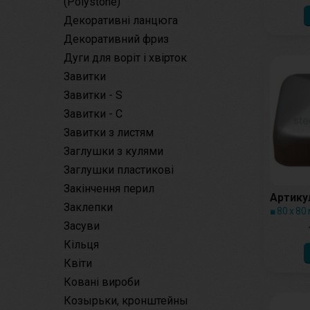
(Polystone)
Декоративні ланцюга
Декоративний фриз
Дуги для воріт і хвірток
Завитки
Завитки - S
Завитки - С
Завитки з листям
Заглушки з кулями
Заглушки пластикові
Закінчення перил
Артикул
Заклепки
■ 80 х 80
Засуви
Кільця
Квіти
Ковані вироби
Козырьки, кронштейны