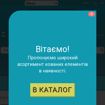
Мова:
RU
UA
X
(097) 220-79-78 (095) 055-98-05
Зворотній
дзвінок
Вітаємо!
Пропонуємо широкий
У кошику:
асортимент кованих елементів
в наявності.
0 товарів - 0.00 грн.
Категорії
В КАТАЛОГ
Ковані елементи
>
Флагшток