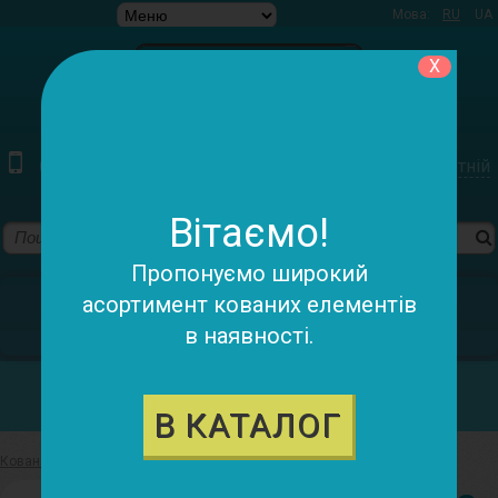
Мова:
RU
UA
X
(097) 220-79-78 (095) 055-98-05
Зворотній
дзвінок
Вітаємо!
Пропонуємо широкий
У кошику:
асортимент кованих елементів
в наявності.
0 товарів - 0.00 грн.
Категорії
В КАТАЛОГ
Ковані елементи
>
Декоративний фриз