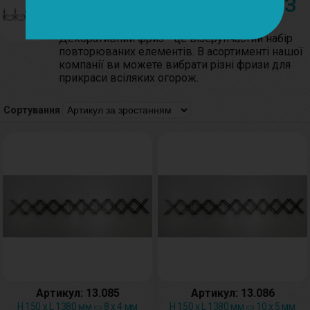
Декоративний фриз
Декоративний
фриз
-
це
візерунчастий
набір
повторюваних
елементів
.
В
асортименті
нашої
компанії
ви
можете
вибрати
різні
фризи
для
прикраси
всіляких
огорож
.
Сортування
Артикул: 13.085
Артикул: 13.086
H 150 х L 1380 мм ▭ 8 х 4 мм
H 150 х L 1380 мм ▭ 10 х 5 мм