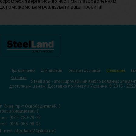
соромтеся звертатись до нас, і ми із задоволенням
допоможемо вам реалізувати ваші проекти!
Про компанію
Для дилерів
Оплата і доставка
Спеціальні
tex
Контакти
SteelLand - это широчайший выбор кованых элемен
доступным ценам. Доставка по Киеву и Украине. © 2016 - 2023
г. Киев, пр-т Освободителей, 5
(база Киевметалл)
тел.: (097) 220-79-78
тел.: (095) 055-98-05
steeland24@ukr.net
E-mail: